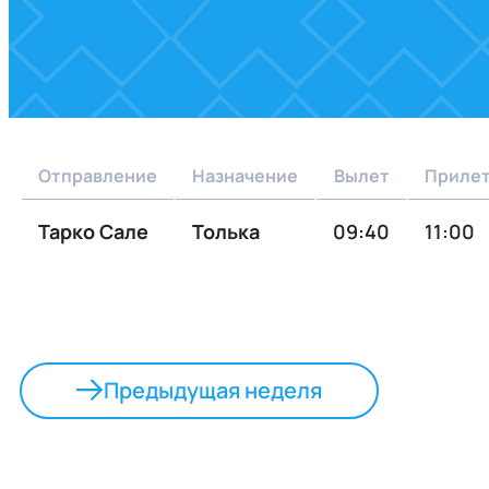
Отправление
Назначение
Вылет
Приле
Тарко Сале
Толька
09:40
11:00
Предыдущая неделя