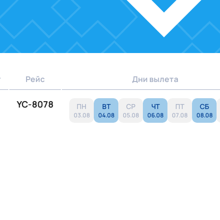
т
Рейс
Дни вылета
YC-8078
ПН
ВТ
СР
ЧТ
ПТ
СБ
03.08
04.08
05.08
06.08
07.08
08.08