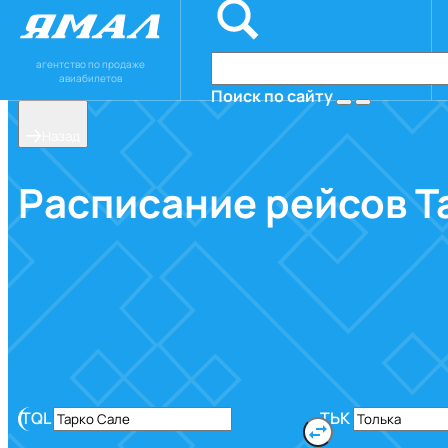
агентство по продаже
авиабилетов
Поиск по сайту
Назад
Расписание рейсов
Т
TQL
ТЬК